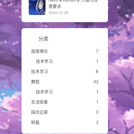
意要点
2024-12-09
分类
底层理论
7
技术学习
1
技术学习
8
教程
42
技术学习
1
生活琐事
1
踩坑记录
3
转载
2