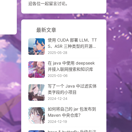
迎各位一起留言讨论。
最新文章
使用 CUDA 部署 LLM、TT
S、ASR 三种类型的开源模
型
2025-05-28
在 java 中使用 deepseek
并接入联网搜索和知识库
2025-03-06
写了一个 Java 中过滤实体
类字段的小项目
2024-12-24
如何将自己的 jar 包发布到
Maven 中央仓库？
2024-12-19
hexo & butterfly 升级与注