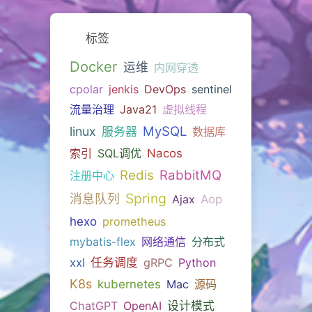
标签
Docker
运维
内网穿透
cpolar
jenkis
DevOps
sentinel
流量治理
Java21
虚拟线程
MySQL
linux
服务器
数据库
索引
SQL调优
Nacos
Redis
RabbitMQ
注册中心
Spring
消息队列
Ajax
Aop
hexo
prometheus
mybatis-flex
网络通信
分布式
xxl
任务调度
gRPC
Python
K8s
kubernetes
Mac
源码
ChatGPT
OpenAI
设计模式