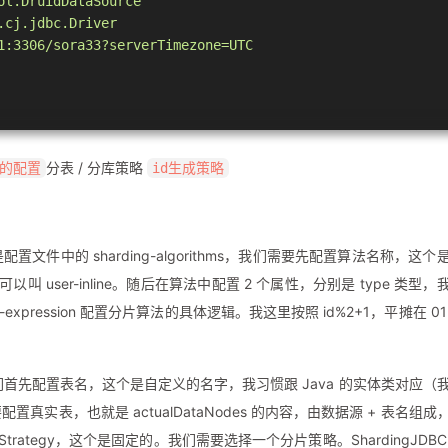
ol.DruidDataSource
.cj.jdbc.Driver
1:3306/sora33?serverTimezone=UTC
分表 / 分库策略
的配置
id生成策略
类名
文件中的 sharding-algorithms，我们需要先配置算法名称，这个
-2 {1,2}表示枚举 1和2
 user-inline。随后在算法中配置 2 个属性，分别是 type 类型，
ora_user0$->{1..2}
thm-expression 配置分片算法的具体逻辑。我这里按照 id%2+1，平摊在 01
我们首先配置表名，这个是自定义的名字，我习惯跟 Java 的实体类对应（
字段名）
实表，也就是 actualDataNodes 的内容，由数据源 + 表名组成
rategy，这个是固定的。我们需要选择一个分片策略。ShardingJDBC
我们刚刚配置的user-inline