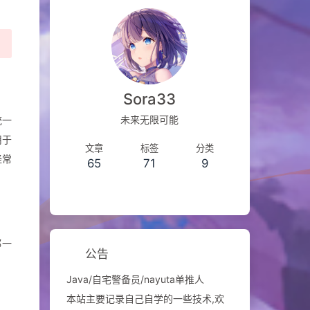
Sora33
未来无限可能
统一
用于
文章
标签
分类
经常
65
71
9
都一
公告
Java/自宅警备员/nayuta单推人
本站主要记录自己自学的一些技术,欢