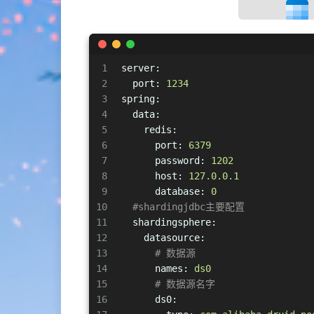
1
server:
2
port:
1234
3
spring:
4
data:
5
redis:
6
port:
6379
7
password:
1202
8
host:
127.0
.0
.1
9
database:
0
10
#shardingjdbc主要配置
11
shardingsphere:
12
datasource:
13
# 数据源
14
names:
ds0
15
# 数据源名字
16
ds0: