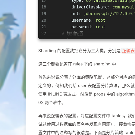
17
type:
com.alibaba.druid.po
18
driverClassName:
com.mysql
19
url:
jdbc:mysql://127.0.0.
20
username:
root
21
password:
root
22
# 规则配置
23
rules:
24
sharding:
Sharding 的配置我把它分为三大类，分别是
逻辑表
25
# 配置各种表
26
tables:
这三个都要配置在 rules 下的 sharding 中
27
# 表名，对应Java中实体类的
28
user:
首先来说说分表 / 分库的策略配置，这部分对应的是配置
29
# 真实表 {1..2}表示范围1
定义的，例如我们给 user 表配置分片算法，那么就可以叫
30
actualDataNodes:
ds0.s
31
# 分片策略配置
使用 INLINE 表达式。然后是 props 中的 algori
32
tableStrategy:
02 两个表中。
33
# 标准分片
34
standard:
再来说逻辑表的配置，对应配置文件中 tables，
35
# 分片列（数据库中的
试过使用过数据库的表名字发现有问题）。接着需要配置真
36
shardingColumn:
id
置文件中的注释写的很清楚。下面是分片策略 tableSt
37
# 表的分片算法名称 引入