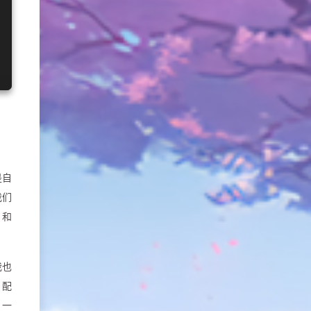
是自
我们
 和
我也
，配
 一