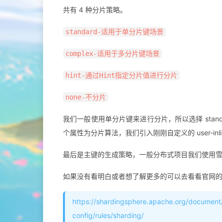
38
shardingAlgorithmN
共有 4 种分片策略。
39
# 分片算法的配置
40
sharding-algorithms:
standard-适用于单分片键场景
41
# 分片算法名称
42
user-inline:
complex-适用于多分片键场景
43
# 使用INLINE表达式
44
type:
INLINE
hint-通过Hint指定分片值进行分片
45
props:
46
# 分片算法的行表达式
none-不分片
47
algorithm-expression
48
# 配置主键生成策略 使用雪花算
我们一般使用单分片键来进行分片，所以选择 stan
49
keyGenerators:
个属性为分片算法，我们引入刚刚自定义的 user-inl
50
snowflake:
51
type:
SNOWFLAKE
最后是主键的生成策略，一般分布式项目我们使用雪花 i
52
props:
53
#　是否显示sql
如果没有看明白或者想了解更多的可以去看看官网
54
sql-show:
true
55
mybatis-plus:
https://shardingsphere.apache.org/document
56
mapper-locations:
classpath:mapp
57
configuration:
config/rules/sharding/