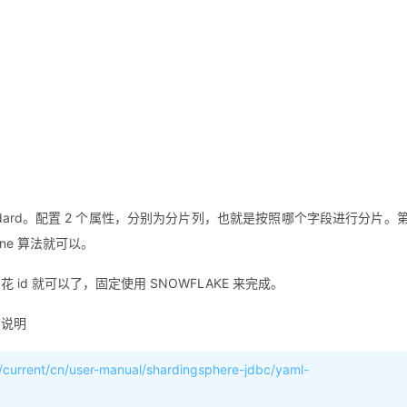
ame:
user-inline
:
sora_user0$->{id
%
2
+
1
}
法
dard。配置 2 个属性，分别为分片列，也就是按照哪个字段进行分片。
ine 算法就可以。
d 就可以了，固定使用 SNOWFLAKE 来完成。
的说明
/current/cn/user-manual/shardingsphere-jdbc/yaml-
er/**/*.xml