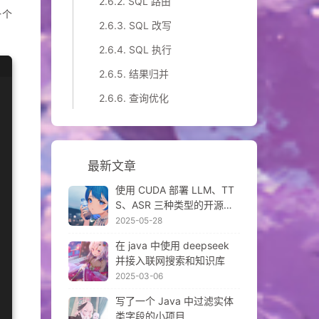
2.6.2.
SQL 路由
一个
2.6.3.
SQL 改写
2.6.4.
SQL 执行
2.6.5.
结果归并
2.6.6.
查询优化
最新文章
使用 CUDA 部署 LLM、TT
S、ASR 三种类型的开源模
型
2025-05-28
在 java 中使用 deepseek
并接入联网搜索和知识库
2025-03-06
写了一个 Java 中过滤实体
类字段的小项目