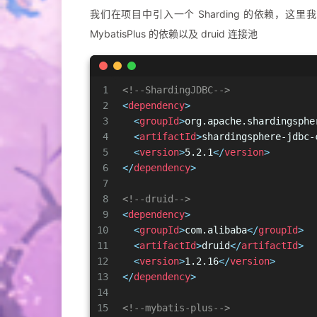
我们在项目中引入一个 Sharding 的依赖，这里我用
MybatisPlus 的依赖以及 druid 连接池
1
<!--ShardingJDBC-->
2
<
dependency
>
3
<
groupId
>
org.apache.shardingsphe
4
<
artifactId
>
shardingsphere-jdbc-
5
<
version
>
5.2.1
</
version
>
6
</
dependency
>
7
8
<!--druid-->
9
<
dependency
>
10
<
groupId
>
com.alibaba
</
groupId
>
11
<
artifactId
>
druid
</
artifactId
>
12
<
version
>
1.2.16
</
version
>
13
</
dependency
>
14
15
<!--mybatis-plus-->