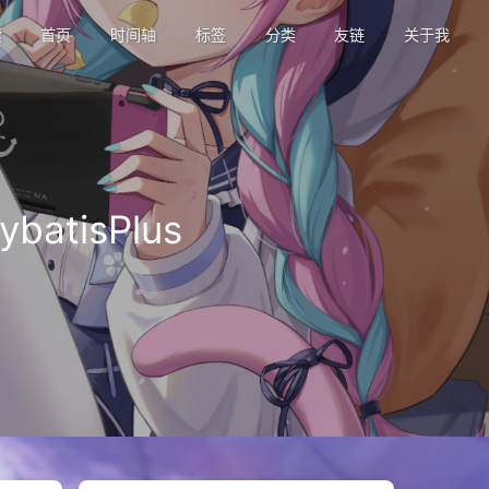
索
首页
时间轴
标签
分类
友链
关于我
atisPlus