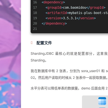
16
<
dependency
>
17
<
groupId
>
com.baomidou
</
groupId
>
18
<
artifactId
>
mybatis-plus-boot-st
19
<
version
>
3.5.3.1
</
version
>
20
</
dependency
>
21
配置文件
ShardingJDBC 最核心的就是配置部分，
Sharding。
我在数据库中有 2 张表，分别为 sora_user01 和
02。然后用户读取的时候从 2 张表中一起获取数据
水平分表可以降低单表的数据量。demo 后面会用 2