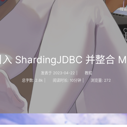
搜
ShardingJDBC 并整合 Myb
发表于
2023-04-22
|
教程
总字数:
2.8k
|
阅读时长:
10分钟
|
浏览量:
272