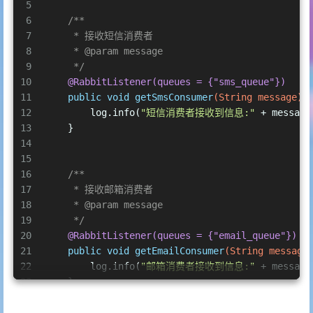
5
6
/**
7
     * 接收短信消费者
8
     * 
@param
 message
9
     */
10
@RabbitListener(queues = {"sms_queue"})
11
public
void
getSmsConsumer
(String message)
 
12
        log.info(
"短信消费者接收到信息:"
 + message
13
    }
14
15
16
/**
17
     * 接收邮箱消费者
18
     * 
@param
 message
19
     */
20
@RabbitListener(queues = {"email_queue"})
21
public
void
getEmailConsumer
(String message
22
        log.info(
"邮箱消费者接收到信息:"
 + message
23
    }
24
}