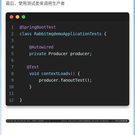
最后，使用测试类来调用生产者
1
@SpringBootTest
2
class
RabbitmqdemoApplicationTests
 {
3
4
@Autowired
5
private
 Producer producer;
6
7
@Test
8
void
contextLoads
()
 {
9
        producer.fanoutTest();
10
    }
11
12
}