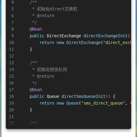
4
/**
5
     * 初始化direct交换机
6
     * 
@return
7
     */
8
@Bean
9
public
 DirectExchange 
directExchangeInit
()
 
10
return
new
DirectExchange
(
"direct_excha
11
    }
12
13
/**
14
     * 初始化短信队列
15
     * 
@return
16
     */
17
@Bean
18
public
 Queue 
directSmsQueueInit
()
 {
19
return
new
Queue
(
"sms_direct_queue"
, 
tr
20
    }
21
22
/**
23
     * 初始化邮箱队列
24
     * 
@return