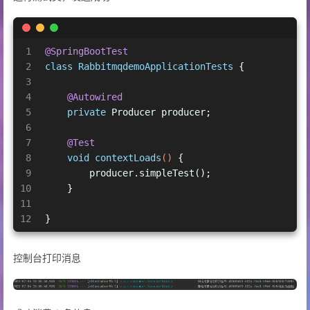
1
@SpringBootTest
2
class
RabbitmqdemoApplicationTests
 {
3
4
@Autowired
5
private
 Producer producer;
6
7
@Test
8
void
contextLoads
()
 {
9
        producer.simpleTest();
10
    }
11
12
}
控制台打印消息