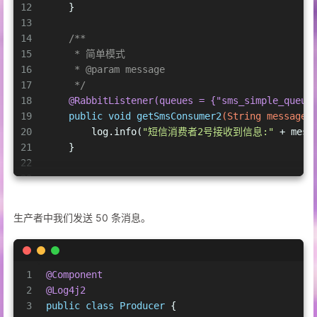
12
    }
13
14
/**
15
     * 简单模式
16
     * 
@param
 message
17
     */
18
@RabbitListener(queues = {"sms_simple_queue
19
public
void
getSmsConsumer2
(String message)
20
        log.info(
"短信消费者2号接收到信息:"
 + mess
21
    }
22
23
24
/**
25
     * 简单模式
生产者中我们发送 50 条消息。
26
     * 
@param
 message
27
     */
28
@RabbitListener(queues = {"email_simple_que
29
public
void
getEmailConsumer
(String message
1
@Component
30
        log.info(
"邮箱消费者接收到信息:"
 + message
2
@Log4j2
31
    }
3
public
class
Producer
 {