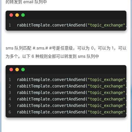
的转发到 email 队列中
1
rabbitTemplate.convertAndSend(
"topic_exchange"
,
"
sms 队列匹配 #.sms.# #号是任意级，可以为 0，可以为 1，可以
为多个。以下 6 种规则全部可以转发到 sms 队列中
1
rabbitTemplate.convertAndSend(
"topic_exchange"
,
"
2
rabbitTemplate.convertAndSend(
"topic_exchange"
,
"
3
rabbitTemplate.convertAndSend(
"topic_exchange"
,
"
4
rabbitTemplate.convertAndSend(
"topic_exchange"
,
"
5
rabbitTemplate.convertAndSend(
"topic_exchange"
,
"
6
rabbitTemplate.convertAndSend(
"topic_exchange"
,
"