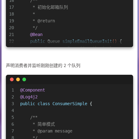
16
/**
17
     * 初始化邮箱队列
18
     *
19
     * 
@return
20
     */
21
@Bean
22
public
 Queue 
simpleEmailQueueInit
()
 {
23
return
new
Queue
(
"email_simple_queue"
, 
24
    }
25
声明消费者并监听刚刚创建的 2 个队列
26
27
}
1
@Component
2
@Log4j2
3
public
class
ConsumerSimple
 {
4
5
/**
6
     * 简单模式
7
     * 
@param
 message
8
     */