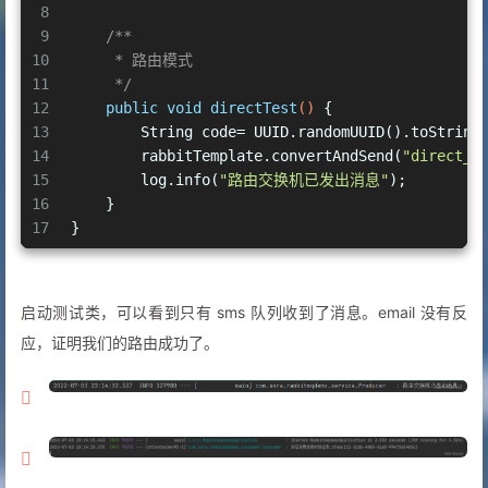
8
9
/**
10
     * 路由模式
11
     */
12
public
void
directTest
()
 {
13
        String code= UUID.randomUUID().toString
14
        rabbitTemplate.convertAndSend(
"direct_e
15
        log.info(
"路由交换机已发出消息"
);
16
    }
17
}
启动测试类，可以看到只有 sms 队列收到了消息。email 没有反
应，证明我们的路由成功了。