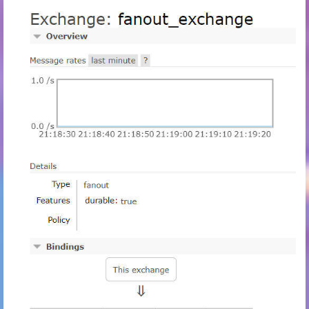
27
public
 Queue 
emailQueueInit
()
 {
28
return
new
Queue
(
"email_queue"
, 
true
);
29
    }
30
31
/**
32
     * 短信队列绑定到交换机
33
     * 
@param
 smsQueueInit
34
     * 
@param
 fanoutExchange
35
     * 
@return
36
     */
37
@Bean
38
public
 Binding 
bindingSmsQueue
(Queue smsQue
39
return
 BindingBuilder.bind(smsQueueInit
40
    }
41
42
/**
43
     * 邮箱队列绑定到交换机
44
     * 
@param
 emailQueueInit
45
     * 
@param
 fanoutExchange
46
     * 
@return