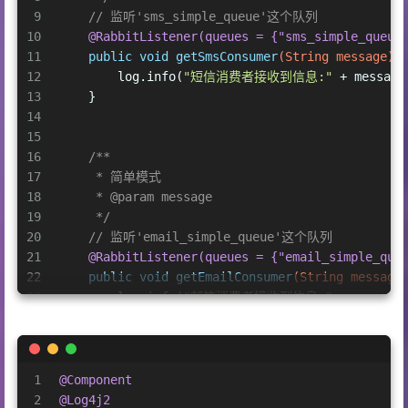
9
// 监听'sms_simple_queue'这个队列
10
@RabbitListener(queues = {"sms_simple_queue
11
public
void
getSmsConsumer
(String message)
 
12
        log.info(
"短信消费者接收到信息:"
 + message
13
    }
14
15
16
/**
17
     * 简单模式
18
     * 
@param
 message
19
     */
20
// 监听'email_simple_queue'这个队列
21
@RabbitListener(queues = {"email_simple_que
22
public
void
getEmailConsumer
(String message
23
        log.info(
"邮箱消费者接收到信息:"
 + message
24
    }
25
}
1
@Component
2
@Log4j2