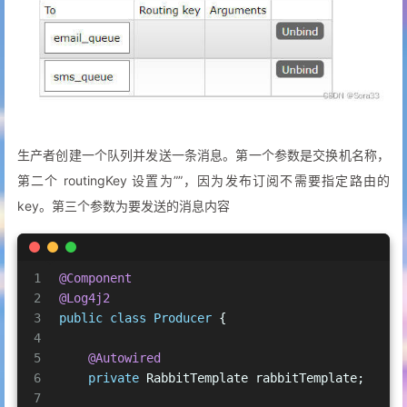
47
     */
48
@Bean
49
public
 Binding 
bindingEmailQueue
(Queue emai
50
return
 BindingBuilder.bind(emailQueueIn
51
    }
52
}
生产者创建一个队列并发送一条消息。第一个参数是交换机名称，
第二个 routingKey 设置为””，因为发布订阅不需要指定路由的
key。第三个参数为要发送的消息内容
1
@Component
2
@Log4j2
3
public
class
Producer
 {
4
5
@Autowired
6
private
 RabbitTemplate rabbitTemplate;
7