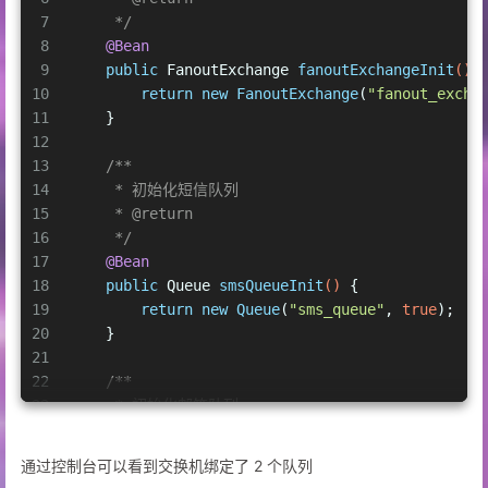
7
     */
8
@Bean
9
public
 FanoutExchange 
fanoutExchangeInit
()
 
10
return
new
FanoutExchange
(
"fanout_excha
11
    }
12
13
/**
14
     * 初始化短信队列
15
     * 
@return
16
     */
17
@Bean
18
public
 Queue 
smsQueueInit
()
 {
19
return
new
Queue
(
"sms_queue"
, 
true
);
20
    }
21
22
/**
23
     * 初始化邮箱队列
24
     * 
@return
25
     */
通过控制台可以看到交换机绑定了 2 个队列
26
@Bean