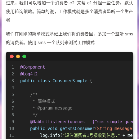
过来，我们可以增加一个消费者 c2. 来帮 c1 分担一些任务。默认
使用轮询策略。简单的说，工作模式就是多个消费者监听一个生产
者
我们在刚刚的简单模式基础上我们将消费者里，多加一个监听 sms
的消费者。使用 sms 一个队列来测试工作模式
1
@Component
2
@Log4j2
3
public
class
ConsumerSimple
 {
4
5
/**
6
     * 简单模式
7
     * 
@param
 message
8
     */
9
@RabbitListener(queues = {"sms_simple_queue
10
public
void
getSmsConsumer
(String message)
 
11
        log.info(
"短信消费者1号接收到信息:"
 + mess