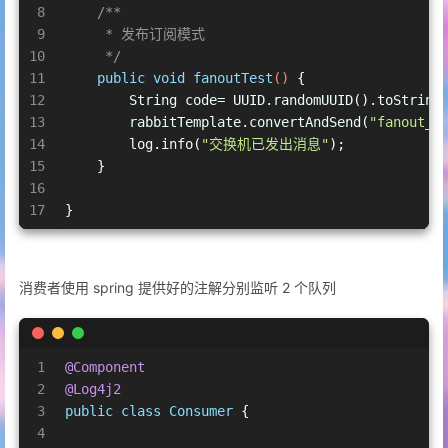
8
/**
9
     * 发布订阅模式
10
     */
11
public
void
fanoutTest
()
 {
12
        String code= UUID.randomUUID().toString
13
        rabbitTemplate.convertAndSend(
"fanout_e
14
        log.info(
"交换机已发出消息"
);
15
    }
16
17
}
消费者使用 spring 提供好的注解分别监听 2 个队列
1
@Component
2
@Log4j2
3
public
class
Consumer
 {
4