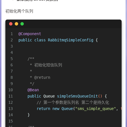
初始化两个队列
1
@Component
2
public
class
RabbitmqSimpleConfig
 {
3
4
5
/**
6
     * 初始化短信队列
7
     *
8
     * 
@return
9
     */
10
@Bean
11
public
 Queue 
simpleSmsQueueInit
()
 {
12
// 第一个参数是队列名 第二个是持久化
13
return
new
Queue
(
"sms_simple_queue"
, 
tr
14
    }
15