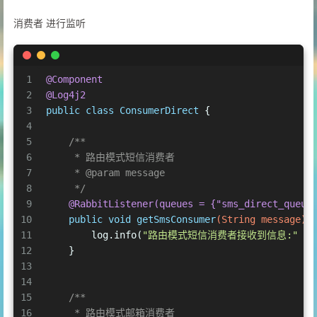
25
     */
消费者 进行监听
26
@Bean
27
public
 Queue 
directEmailQueueInit
()
 {
28
return
new
Queue
(
"email_direct_queue"
, 
29
    }
1
@Component
30
2
@Log4j2
31
/**
3
public
class
ConsumerDirect
 {
32
     * 短信队列绑定到交换机
4
33
     * 
@param
 directSmsQueueInit
5
/**
34
     * 
@param
 directExchange
6
     * 路由模式短信消费者
35
     * 
@return
7
     * 
@param
 message
36
     */
8
     */
37
@Bean
9
@RabbitListener(queues = {"sms_direct_queue
38
public
 Binding 
directBindingSmsQueue
(Queue 
10
public
void
getSmsConsumer
(String message)
 
39
return
 BindingBuilder.bind(directSmsQue
11
        log.info(
"路由模式短信消费者接收到信息:"
 + 
40
    }
12
    }
41
13
42
/**
14
43
     * 邮箱队列绑定到交换机
15
/**
44
     * 
@param
 directEmailQueueInit
16
     * 路由模式邮箱消费者