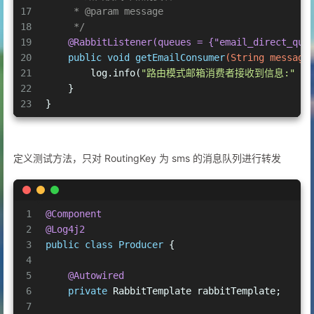
45
     * 
@param
 directExchange
17
     * 
@param
 message
46
     * 
@return
18
     */
47
     */
19
@RabbitListener(queues = {"email_direct_que
48
@Bean
20
public
void
getEmailConsumer
(String message
49
public
 Binding 
directBindingEmailQueue
(Queu
21
        log.info(
"路由模式邮箱消费者接收到信息:"
 + 
50
return
 BindingBuilder.bind(directEmailQ
22
    }
51
    }
23
}
52
}
定义测试方法，只对 RoutingKey 为 sms 的消息队列进行转发
1
@Component
2
@Log4j2
3
public
class
Producer
 {
4
5
@Autowired
6
private
 RabbitTemplate rabbitTemplate;
7