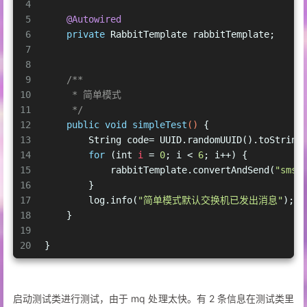
32
}
4
5
@Autowired
6
private
 RabbitTemplate rabbitTemplate;
7
8
9
/**
10
     * 简单模式
11
     */
12
public
void
simpleTest
()
 {
13
        String code= UUID.randomUUID().toString
14
for
 (
int
i
=
0
; i < 
6
; i++) {
15
            rabbitTemplate.convertAndSend(
"sms_
16
        }
17
        log.info(
"简单模式默认交换机已发出消息"
);
18
    }
19
20
}
启动测试类进行测试，由于 mq 处理太快。有 2 条信息在测试类里