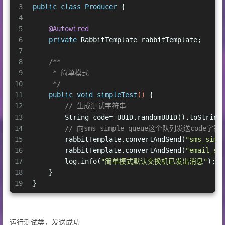
3
public
class
Producer
 {
4
5
@Autowired
6
private
 RabbitTemplate rabbitTemplate;
7
8
/**
9
     * 简单模式
10
     */
11
public
void
simpleTest
()
 {
12
// 生成测试字符串
13
        String code= UUID.randomUUID().toString
14
// 向sms_simple_queue这个队列发送code字符
15
        rabbitTemplate.convertAndSend(
"sms_simp
16
        rabbitTemplate.convertAndSend(
"email_si
17
        log.info(
"简单模式默认交换机已发出消息"
);
18
    }
19
}
运行测试类，发送成功