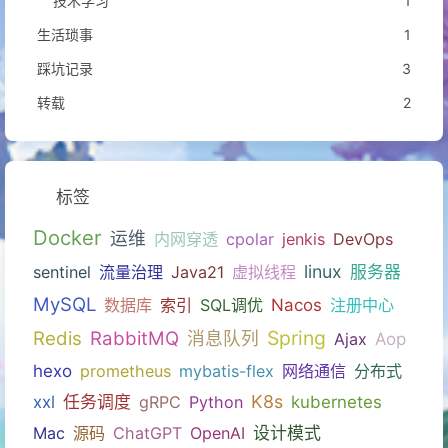
技术学习
1
生活琐事
1
踩坑记录
3
转载
2
标签
Docker
运维
内网穿透
cpolar
jenkis
DevOps
linux
sentinel
流量治理
Java21
虚拟线程
服务器
MySQL
数据库
索引
SQL调优
Nacos
注册中心
Spring
Redis
RabbitMQ
消息队列
Ajax
Aop
hexo
prometheus
mybatis-flex
网络通信
分布式
K8s
xxl
任务调度
gRPC
Python
kubernetes
Mac
源码
ChatGPT
OpenAI
设计模式